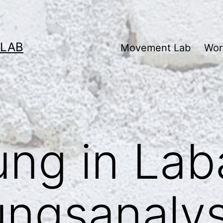
 LAB
Movement Lab
Wor
ung in La
ngsanaly