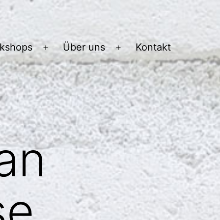
kshops
Über uns
Kontakt
Menü
Menü
öffnen
öffnen
ban
se